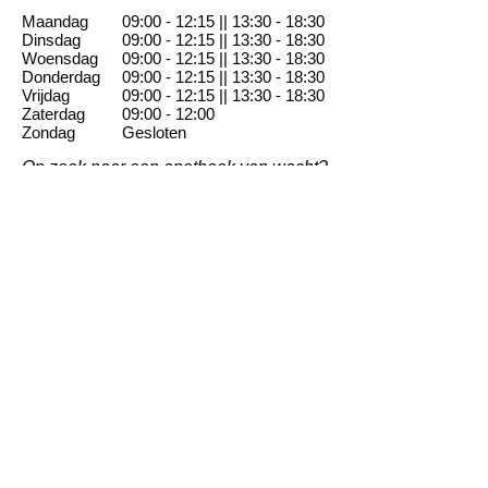
Maandag
09:00 - 12:15 || 13:30 - 18:30
Dinsdag
09:00 - 12:15 || 13:30 -
18
:3
0
Woensdag
09:00 - 12:15 || 13:30 -
18
:3
0
Donderdag
09:00 - 12:15 || 13:30 -
18
:3
0
Vrijdag
09:00 - 12:15 || 13:30 -
18
:3
0
Zaterdag
09:00 - 12:00
Zondag
Gesloten
Op zoek naar een apotheek van wacht?
Apotheek Phlippo
BE
0443.030.276
Titularis: Rita Phlippo
APB 722 001
FAGG
Deze apotheek is aangesloten bij de
beroepsvereniging: Algemene
Pharmaceutische Bond
Algemene voorwaarden & privacybeleid