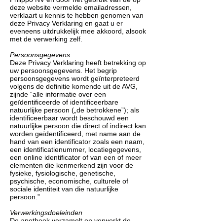
deze website vermelde emailadressen,
verklaart u kennis te hebben genomen van
deze Privacy Verklaring en gaat u er
eveneens uitdrukkelijk mee akkoord, alsook
met de verwerking zelf.
Persoonsgegevens
Deze Privacy Verklaring heeft betrekking op
uw persoonsgegevens. Het begrip
persoonsgegevens wordt geïnterpreteerd
volgens de definitie komende uit de AVG,
zijnde “alle informatie over een
geïdentificeerde of identificeerbare
natuurlijke persoon („de betrokkene”); als
identificeerbaar wordt beschouwd een
natuurlijke persoon die direct of indirect kan
worden geïdentificeerd, met name aan de
hand van een identificator zoals een naam,
een identificatienummer, locatiegegevens,
een online identificator of van een of meer
elementen die kenmerkend zijn voor de
fysieke, fysiologische, genetische,
psychische, economische, culturele of
sociale identiteit van die natuurlijke
persoon.”
Verwerkingsdoeleinden
De apotheek verzamelt en verwerkt de