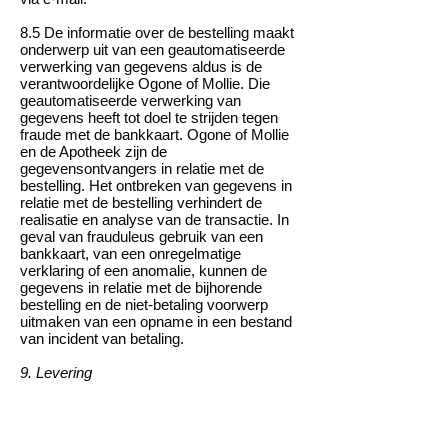
8.5 De informatie over de bestelling maakt
onderwerp uit van een geautomatiseerde
verwerking van gegevens aldus is de
verantwoordelijke Ogone of Mollie. Die
geautomatiseerde verwerking van
gegevens heeft tot doel te strijden tegen
fraude met de bankkaart. Ogone of Mollie
en de Apotheek zijn de
gegevensontvangers in relatie met de
bestelling. Het ontbreken van gegevens in
relatie met de bestelling verhindert de
realisatie en analyse van de transactie. In
geval van frauduleus gebruik van een
bankkaart, van een onregelmatige
verklaring of een anomalie, kunnen de
gegevens in relatie met de bijhorende
bestelling en de niet-betaling voorwerp
uitmaken van een opname in een bestand
van incident van betaling.
9. Levering
9.1 De levering van een Product gebeurt,
na ontvangst van de Bestelling door de
Apotheek, in principe binnen een termijn
van 2 werkdagen voor Bestellingen