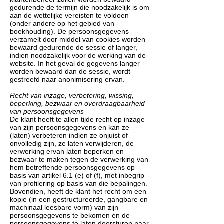
gedurende de termijn die noodzakelijk is om
aan de wettelijke vereisten te voldoen
(onder andere op het gebied van
boekhouding). De persoonsgegevens
verzamelt door middel van cookies worden
bewaard gedurende de sessie of langer,
indien noodzakelijk voor de werking van de
website. In het geval de gegevens langer
worden bewaard dan de sessie, wordt
gestreefd naar anonimisering ervan.
Recht van inzage, verbetering, wissing,
beperking, bezwaar en overdraagbaarheid
van persoonsgegevens
De klant heeft te allen tijde recht op inzage
van zijn persoonsgegevens en kan ze
(laten) verbeteren indien ze onjuist of
onvolledig zijn, ze laten verwijderen, de
verwerking ervan laten beperken en
bezwaar te maken tegen de verwerking van
hem betreffende persoonsgegevens op
basis van artikel 6.1 (e) of (f), met inbegrip
van profilering op basis van die bepalingen.
Bovendien, heeft de klant het recht om een
kopie (in een gestructureerde, gangbare en
machinaal leesbare vorm) van zijn
persoonsgegevens te bekomen en de
persoonsgegevens te laten doorsturen naar